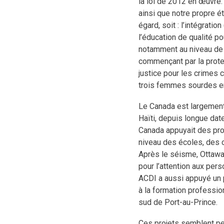
la loi de 2012 en œuvre
ainsi que notre propre é
égard, soit : l’intégrat
l’éducation de qualité po
notamment au niveau de l’
commençant par la prote
justice pour les crimes
trois femmes sourdes en
Le Canada est largement
Haïti, depuis longue date
Canada appuyait des pro
niveau des écoles, des c
Après le séisme, Ottawa 
pour l’attention aux per
ACDI a aussi appuyé un 
à la formation professio
sud de Port-au-Prince.
Ces projets semblent pe