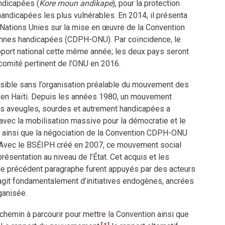
ndicapées (
Kore moun andikape
), pour la protection
andicapées les plus vulnérables. En 2014, il présenta
 Nations Unies sur la mise en œuvre de la Convention
onnes handicapées (CDPH-ONU). Par coïncidence, le
port national cette même année; les deux pays seront
u comité pertinent de l’ONU en 2016.
ssible sans l’organisation préalable du mouvement des
en Haïti. Depuis les années 1980, un mouvement
s aveugles, sourdes et autrement handicapées a
 avec la mobilisation massive pour la démocratie et le
 ainsi que la négociation de la Convention CDPH-ONU
l. Avec le BSÉIPH créé en 2007, ce mouvement social
résentation au niveau de l’État. Cet acquis et les
e précédent paragraphe furent appuyés par des acteurs
s’agit fondamentalement d’initiatives endogènes, ancrées
ganisée.
g chemin à parcourir pour mettre la Convention ainsi que