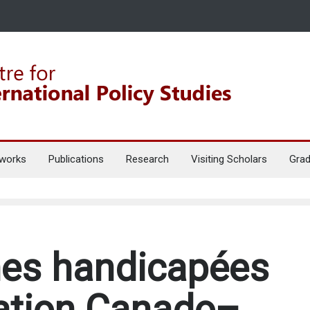
works
Publications
Research
Visiting Scholars
Grad
nes handicapées
ration Canado–