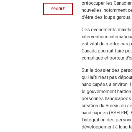
préoccuper les Canadien
PROFILE
nouvelles, notamment c
d’être des loups garous, 
Ces évènements maintienn
interventions internati
est vital de mettre ces
Canada pourrait faire pou
compliqué et porteur d’o
Sur le dossier des perso
qu’Haïti n’est pas dépo
handicapées à environ 1 
le gouvernement haïtien
personnes handicapées da
création du Bureau du se
handicapées (BSÉIPH). E
l’intégration des perso
développement à long t