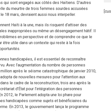
s qui sont engagés aux côtés des Haïtiens. D’autres
elle du meurtre de trois femmes sourdes accusées
[cus
le 18 mars, devraient aussi nous interpeller.
ent Haïti à la une, mais ils risquent d’attiser des
onales inappropriées ou même un désengagement hâtif. Il
 problèmes en perspective et de comprendre ce que le
r être utile dans un contexte qui reste à la fois
pportunités.
nnes handicapées, il est essentiel de reconnaître
urvu. Avec l’augmentation du nombre de personnes
million après le séisme catastrophique de janvier 2010,
 adopta de nouvelles mesures pour l’attention aux
ns le cadre de la reconstruction, trois ans après la
crétariat d’État pour l’intégration des personnes
n 2012, le Parlement adopta une loi phare pour
nnes handicapées comme sujets et bénéficiaires du
erme. En 2013, le gouvernement lança le programme