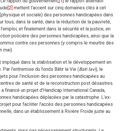
. Le rapport du gouvernement,
[1]
le rapport alternatif
tude
[2]
mettent l’accent sur cinq domaines clés à cet
ion (physique et sociale) des personnes handicapées dans
ur tous; dans la santé; dans la réduction de la pauvreté,
emploi; et finalement dans la sécurité et la justice, en
ction policière des personnes handicapées, ainsi que la
 commis contre ces personnes (y compris le meurtre des
 mai).
 impliqué dans la stabilisation et le développement en
. Par l’entremise du fonds Bâtir la Vie (
Bati lavi
), le
jets pour l’inclusion des personnes handicapées au
entres de santé et de la reconstruction post désastres.
a financé un projet d’Handicap International Canada,
sonnes handicapées déplacées par la catastrophe. L’ex-
projet pour faciliter l’accès des personnes handicapées
nnelle, dans un établissement à Rivière Froide juste au
rtinents, mais pas nécessairement structurants. Le